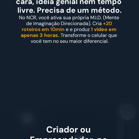
cara, ideia genial nem tempo 
livre. Precisa de um método.
No NCR, você ativa sua própria M.I.D. (Mente 
de Imaginação Direcionada). Cria 
+20 
roteiros em 10min
 e e produz 
1 vídeo em 
apenas 3 horas.
 Transforme o celular que 
você tem no seu maior diferencial.
ro ativar minha M.I.D
Criador ou 