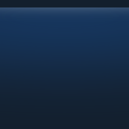
 acaba aí, você 
m vai receber...
s agora
Checklist 
Método QPV;
Acesso à 
Comunidade Mid;
Acompanhamento d
seu processo pela 