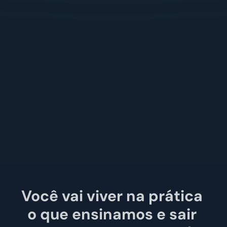
equipe MIDTRACK;
Desafios + Premiaçõe
dentro da Comunida
Encontros AO VIVO 
com sala aberta;
Atividades em Co-cr
com Bruno e Hellen 
da Comunidade;
Você vai viver na prática 
o que ensinamos e sair 